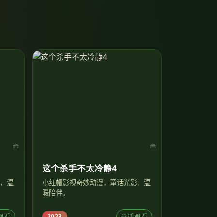
这个杀手不太冷静4
影，温
小红帽影视奇妙动漫，童话光影，温
暖陪伴。
观看
童话观看
2023