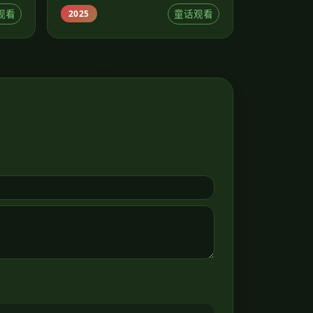
观看
童话观看
2025