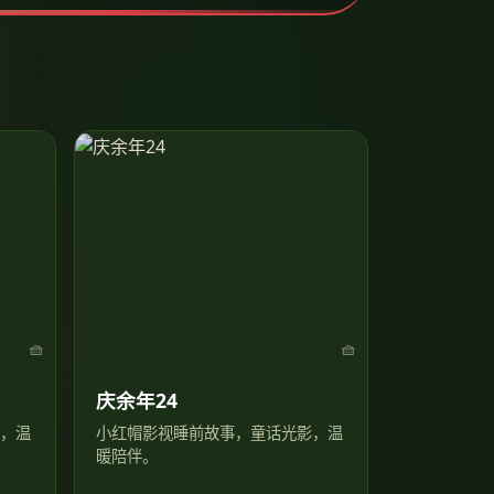
庆余年24
影，温
小红帽影视睡前故事，童话光影，温
暖陪伴。