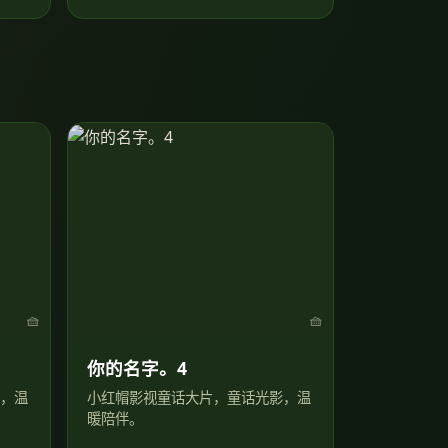
你的名字。4
影，温
小红帽影视童话大片，童话光影，温
暖陪伴。