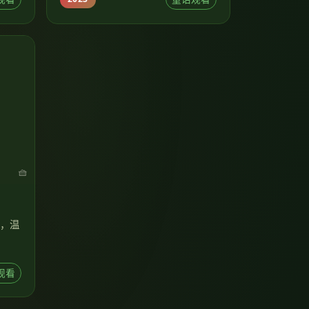
影，温
观看