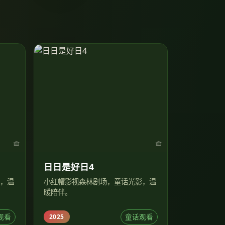
日日是好日4
影，温
小红帽影视森林剧场，童话光影，温
暖陪伴。
观看
童话观看
2025