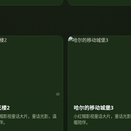
花楼2
哈尔的移动城堡3
帽影视童话大片，童话光影，温
小红帽影视童话大片，童话光
伴。
暖陪伴。