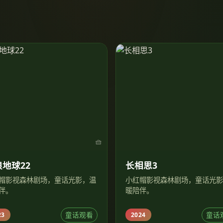
地球22
长相思3
帽影视森林剧场，童话光影，温
小红帽影视森林剧场，童话光
伴。
暖陪伴。
童话观看
童话
23
2024