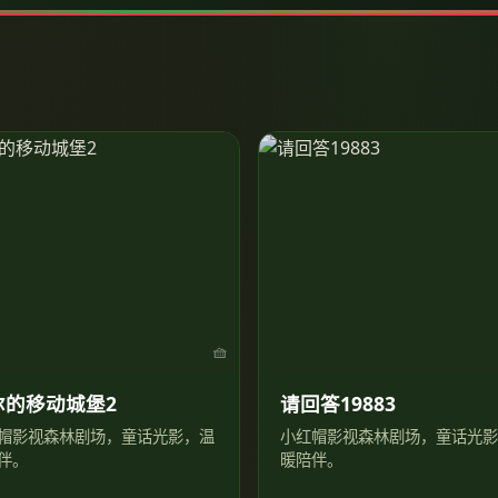
尔的移动城堡2
请回答19883
帽影视森林剧场，童话光影，温
小红帽影视森林剧场，童话光
伴。
暖陪伴。