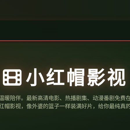
小红帽影视
温暖陪伴。最新高清电影、热播剧集、动漫番剧免费
红帽影视，像外婆的篮子一样装满好片，给你最纯真