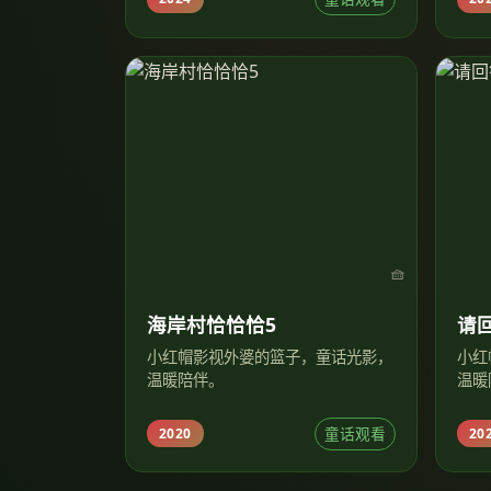
海岸村恰恰恰5
请回
小红帽影视外婆的篮子，童话光影，
小红
温暖陪伴。
温暖
童话观看
2020
20