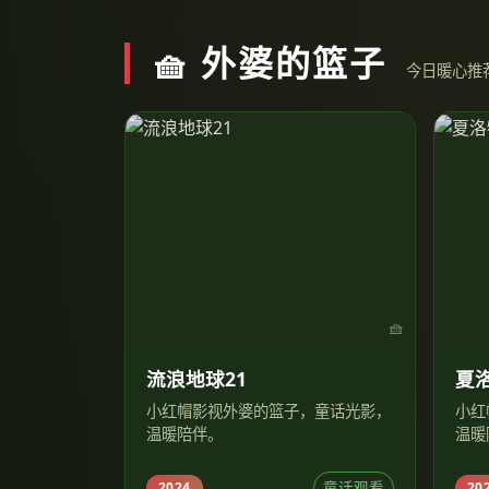
🧺 外婆的篮子
今日暖心推
流浪地球21
夏
小红帽影视外婆的篮子，童话光影，
小红
温暖陪伴。
温暖
童话观看
2024
20