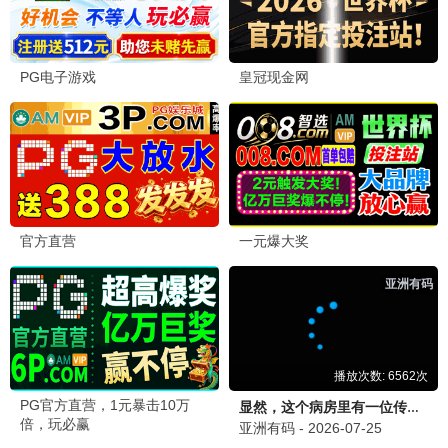
⭐ 睡前故事
温暖入梦
海蒂和爷爷1
疯狂动物城2
小红帽影视睡前故事，童
小红帽影视睡前故事，童
话光影，温暖陪伴。
话光影，温暖陪伴。
童话观看
童话观看
2021
2023