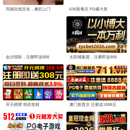
萤火之森5
这个杀手不太冷静6
小红帽影视童话大片，童
小红帽影视童话大片，童
话光影，温暖陪伴。
话光影，温暖陪伴。
童话观看
童话观看
2024
2025