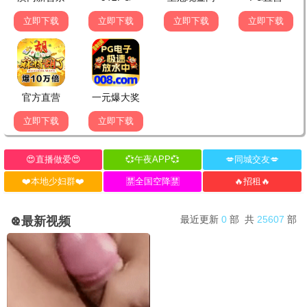
小红帽影视童话大片，童
小红帽影视童话大片，童
话光影，温暖陪伴。
话光影，温暖陪伴。
童话观看
童话观看
2020
2022
冰雪奇缘3
请回答19884
小红帽影视童话大片，童
小红帽影视童话大片，童
话光影，温暖陪伴。
话光影，温暖陪伴。
童话观看
童话观看
2022
2023